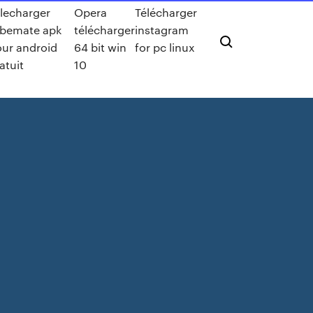
lecharger
Opera
Télécharger
ubemate apk
télécharger
instagram
ur android
64 bit win
for pc linux
atuit
10