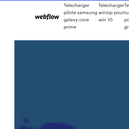
Telecharger
Telecharger
Te
pilote samsung
winzip pour
t
galaxy core
win 10
po
prime
gr