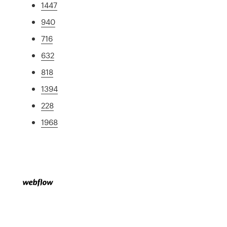
1447
940
716
632
818
1394
228
1968